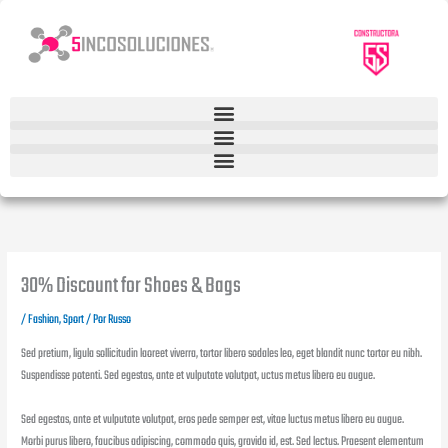
Ir
al
contenido
30% Discount for Shoes & Bags
/
Fashion
,
Sport
/ Por
Russo
Sed pretium, ligula sollicitudin laoreet viverra, tortor libero sodales leo, eget blandit nunc tortor eu nibh.
Suspendisse potenti. Sed egestas, ante et vulputate volutpat, uctus metus libero eu augue.
Sed egestas, ante et vulputate volutpat, eros pede semper est, vitae luctus metus libero eu augue.
Morbi purus libero, faucibus adipiscing, commodo quis, gravida id, est. Sed lectus. Praesent elementum