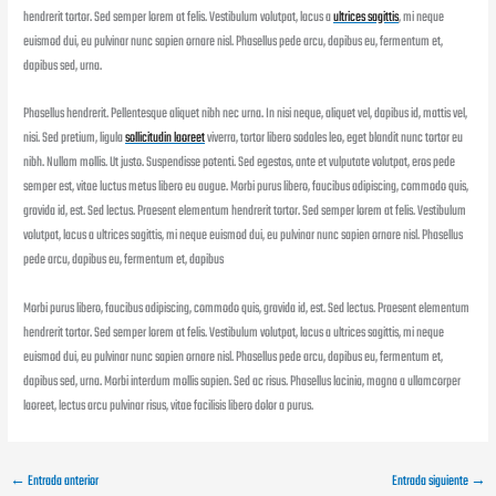
hendrerit tortor. Sed semper lorem at felis. Vestibulum volutpat, lacus a
ultrices sagittis
, mi neque
euismod dui, eu pulvinar nunc sapien ornare nisl. Phasellus pede arcu, dapibus eu, fermentum et,
dapibus sed, urna.
Phasellus hendrerit. Pellentesque aliquet nibh nec urna. In nisi neque, aliquet vel, dapibus id, mattis vel,
nisi. Sed pretium, ligula
sollicitudin laoreet
viverra, tortor libero sodales leo, eget blandit nunc tortor eu
nibh. Nullam mollis. Ut justo. Suspendisse potenti. Sed egestas, ante et vulputate volutpat, eros pede
semper est, vitae luctus metus libero eu augue. Morbi purus libero, faucibus adipiscing, commodo quis,
gravida id, est. Sed lectus. Praesent elementum hendrerit tortor. Sed semper lorem at felis. Vestibulum
volutpat, lacus a ultrices sagittis, mi neque euismod dui, eu pulvinar nunc sapien ornare nisl. Phasellus
pede arcu, dapibus eu, fermentum et, dapibus
Morbi purus libero, faucibus adipiscing, commodo quis, gravida id, est. Sed lectus. Praesent elementum
hendrerit tortor. Sed semper lorem at felis. Vestibulum volutpat, lacus a ultrices sagittis, mi neque
euismod dui, eu pulvinar nunc sapien ornare nisl. Phasellus pede arcu, dapibus eu, fermentum et,
dapibus sed, urna. Morbi interdum mollis sapien. Sed ac risus. Phasellus lacinia, magna a ullamcorper
laoreet, lectus arcu pulvinar risus, vitae facilisis libero dolor a purus.
←
Entrada anterior
Entrada siguiente
→