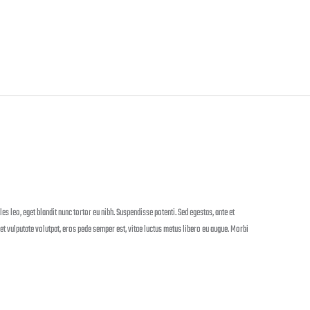
les leo, eget blandit nunc tortor eu nibh. Suspendisse potenti. Sed egestas, ante et
 et vulputate volutpat, eros pede semper est, vitae luctus metus libero eu augue. Morbi