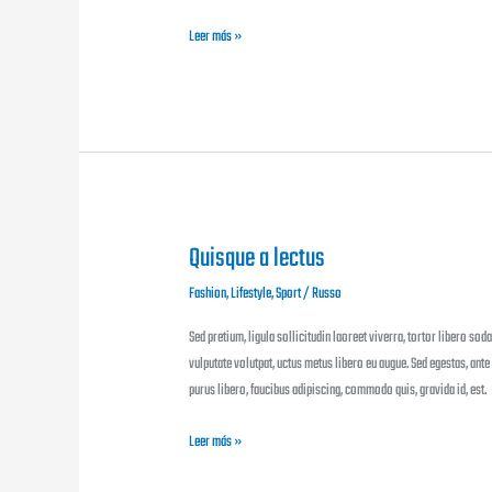
Leer más »
Quisque a lectus
Quisque
a
Fashion
,
Lifestyle
,
Sport
/
Russo
lectus
Sed pretium, ligula sollicitudin laoreet viverra, tortor libero soda
vulputate volutpat, uctus metus libero eu augue. Sed egestas, ante
purus libero, faucibus adipiscing, commodo quis, gravida id, est.
Leer más »