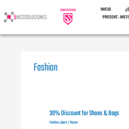
Ir
INICIO
¿
al
contenido
PRESENT. INST
Fashion
30% Discount for Shoes & Bags
30%
Discount
Fashion
,
Sport
/
Russo
for