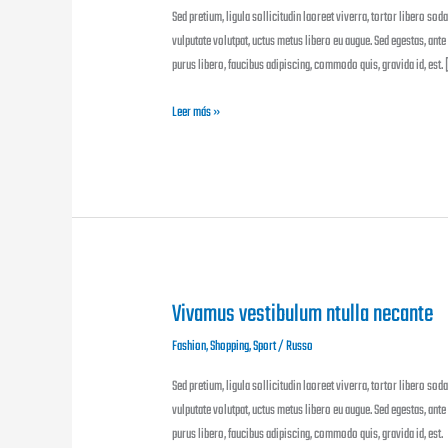
Shoes
Sed pretium, ligula sollicitudin laoreet viverra, tortor libero soda
&
vulputate volutpat, uctus metus libero eu augue. Sed egestas, ante
Bags
purus libero, faucibus adipiscing, commodo quis, gravida id, est.
Leer más »
Vivamus vestibulum ntulla necante
Vivamus
vestibulum
Fashion
,
Shopping
,
Sport
/
Russo
ntulla
necante
Sed pretium, ligula sollicitudin laoreet viverra, tortor libero soda
vulputate volutpat, uctus metus libero eu augue. Sed egestas, ante
purus libero, faucibus adipiscing, commodo quis, gravida id, est.